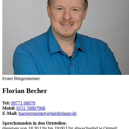
Erster Bürgermeister
Florian Becher
Tel:
09771 68070
Mobil:
0151 50807968
E-Mail:
buergermeister(at)niederlauer.de
Sprechstunden in den Ortsteilen:
dienstags von 18:30 Uhr bis 19:00 Uhr abwechselnd je Ortsteil: